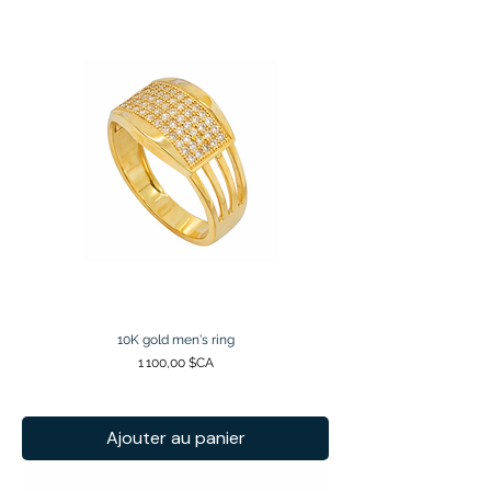
10K gold men's ring
Prix
1 100,00 $CA
Ajouter au panier