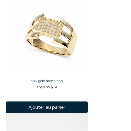
10K gold men's ring
Prix
1 050,00 $CA
Ajouter au panier