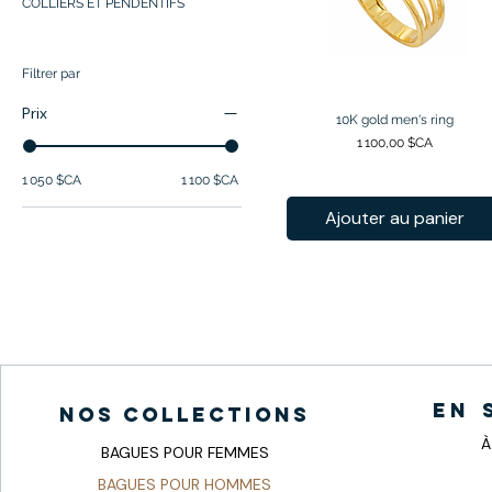
COLLIERS ET PENDENTIFS
Filtrer par
Prix
10K gold men's ring
Aperçu rapide
Prix
1 100,00 $CA
1 050 $CA
1 100 $CA
Ajouter au panier
en 
nos collections
À
BAGUES POUR FEMMES
BAGUES POUR HOMMES