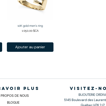
10K gold men's ring
Aperçu rapide
Prix
1 050,00 $CA
Ajouter au panier
savoir plus
visitez-n
BIJOUTERIE ORDIV
 PROPOS DE NOUS
5145 Boulevard des Laurenti
BLOGUE
Québec H7K 2J7