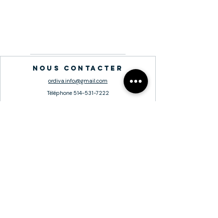
nous contacter
ordiva.info@gmail.com
Téléphone
514-531-7222
visitez-nous
BIJOUTERIE ORDIVA
5145 Boulevard des Laurentides,
Laval, Québec H7K 2J7
Heures d'ouverture
Lundi-Vendredi 10h - 18h
Samedi 10h - 17h
Dimanche - Fermée