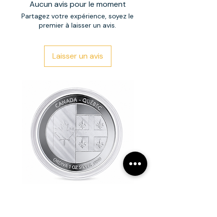
Aucun avis pour le moment
Partagez votre expérience, soyez le
premier à laisser un avis.
Laisser un avis
Happy Birthday Canada–Québec Silver Coin
Happy Birthday Silver Coin – 1 oz
– 1 oz .9999 Fine Silver