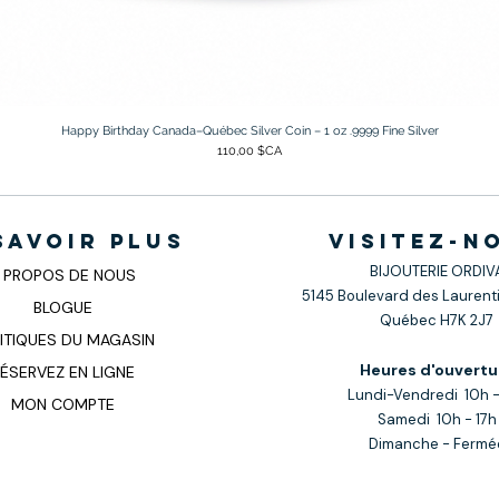
Happy Birthday Canada–Québec Silver Coin – 1 oz .9999 Fine Silver
Prix
110,00 $CA
savoir plus
visitez-n
BIJOUTERIE ORDIV
 PROPOS DE NOUS
5145 Boulevard des Laurenti
BLOGUE
Québec H7K 2J7
ITIQUES DU MAGASIN
Heures d'ouvertu
ÉSERVEZ EN LIGNE
Lundi-Vendredi 10h -
MON COMPTE
Samedi 10h - 17h
Dimanche - Fermé